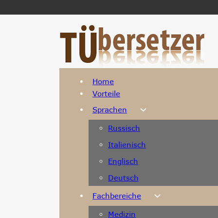
Home
Vorteile
Sprachen
Russisch
Italienisch
Englisch
Deutsch
Fachbereiche
Medizin