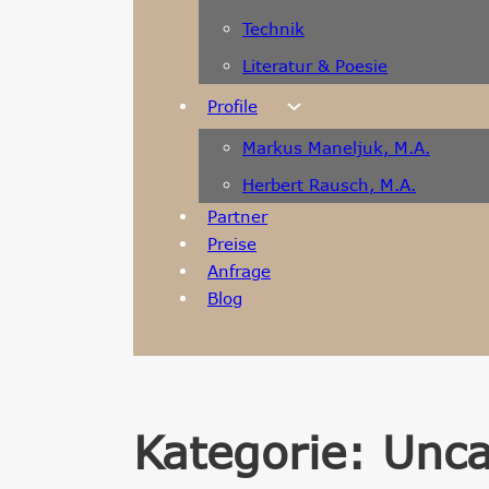
Technik
Literatur & Poesie
Profile
Markus Maneljuk, M.A.
Herbert Rausch, M.A.
Partner
Preise
Anfrage
Blog
Kategorie:
Unca